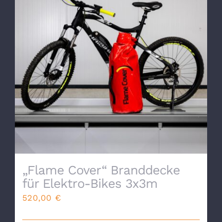
„Flame Cover“ Branddecke
für Elektro-Bikes 3x3m
520,00
€