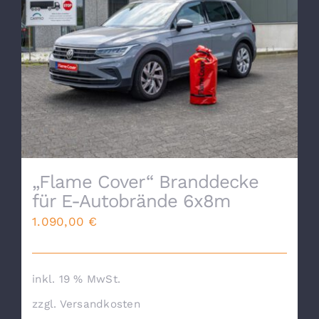
„Flame Cover“ Branddecke
für E-Autobrände 6x8m
1.090,00
€
inkl. 19 % MwSt.
zzgl.
Versandkosten