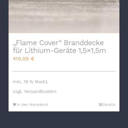
„Flame Cover“ Branddecke
für Lithium-Geräte 1,5×1,5m
410,00
€
inkl. 19 % MwSt.
zzgl.
Versandkosten
In den Warenkorb
Details