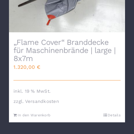
„Flame Cover“ Branddecke
für Maschinenbrände | large |
8x7m
1.320,00
€
inkl. 19 % MwSt.
zzgl.
Versandkosten
In den Warenkorb
Details