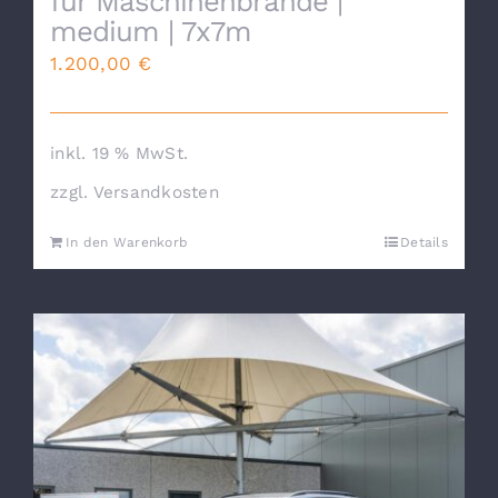
für Maschinenbrände |
medium | 7x7m
1.200,00
€
inkl. 19 % MwSt.
zzgl.
Versandkosten
In den Warenkorb
Details