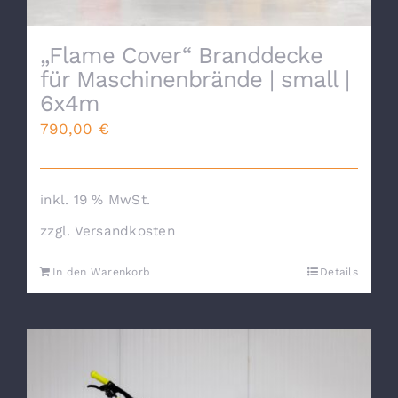
„Flame Cover“ Branddecke
für Maschinenbrände | small |
6x4m
790,00
€
inkl. 19 % MwSt.
zzgl.
Versandkosten
In den Warenkorb
Details