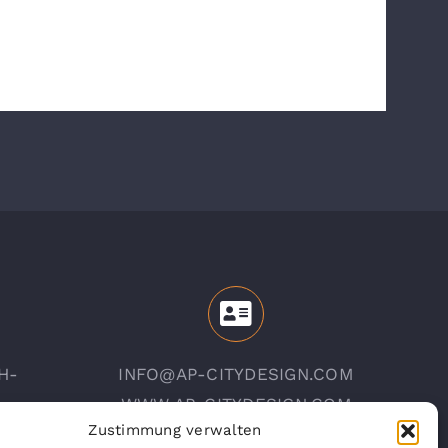
H-
INFO@AP-CITYDESIGN.COM
WWW.AP-CITYDESIGN.COM
Zustimmung verwalten