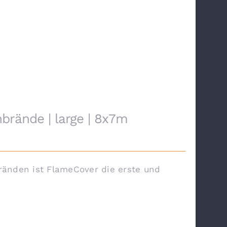
rände | large | 8x7m
änden ist FlameCover die erste und