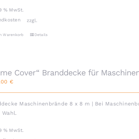
19 % MwSt.
ndkosten
zzgl.
en Warenkorb
Details
ame Cover“ Branddecke für Maschinenb
0,00
€
decke Maschinenbrände 8 x 8 m | Bei Maschinenbr
 Wahl.
19 % MwSt.