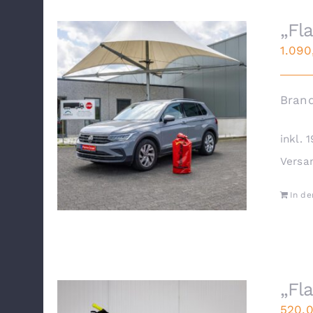
„Fl
1.09
Bran
inkl. 
Versa
In d
„Fl
520,