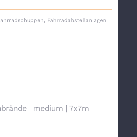
Fahrradschuppen, Fahrradabstellanlagen
nbrände | medium | 7x7m