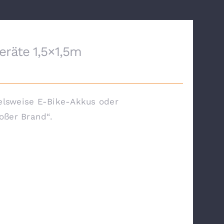
räte 1,5×1,5m
elsweise E-Bike-Akkus oder
oßer Brand“.