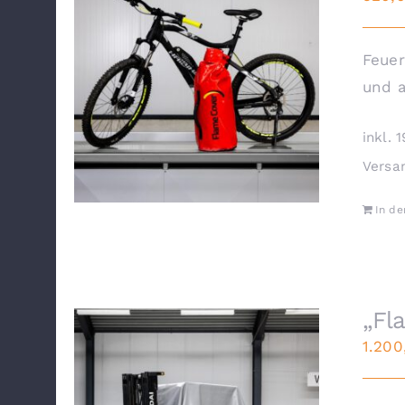
Feuer
und 
inkl. 
Versa
In d
„Fl
1.20