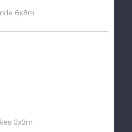
ände 6x8m
ikes 3x3m