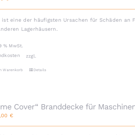
 ist eine der häufigsten Ursachen für Schäden an 
anderen Lagerhäusern.
19 % MwSt.
ndkosten
zzgl.
en Warenkorb
Details
ame Cover“ Branddecke für Maschine
0,00
€