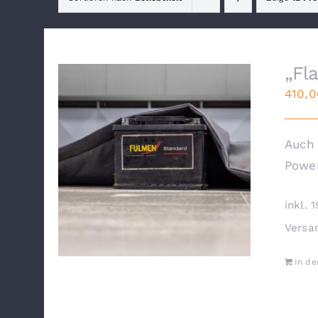
„Fl
410,
Auch 
Power
inkl. 
Versa
In d