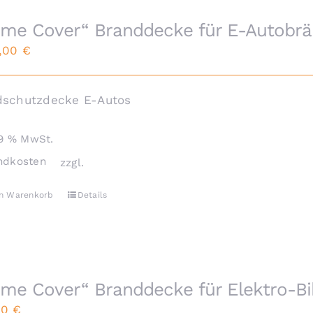
ame Cover“ Branddecke für E-Autobr
0,00
€
dschutzdecke E-Autos
19 % MwSt.
ndkosten
zzgl.
en Warenkorb
Details
ame Cover“ Branddecke für Elektro-B
00
€