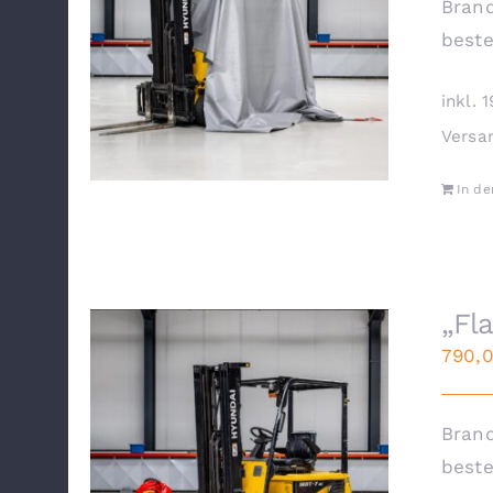
Brand
beste
inkl. 
Versa
In d
„Fl
790,
Brand
beste