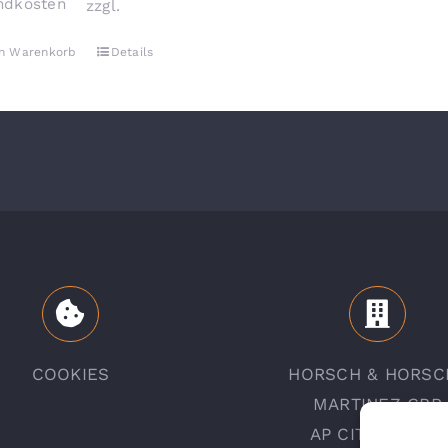
ndkosten
zzgl.
en Warenkorb
Details
COOKIES
HORSCH & HORSC
MARTINEZ GBR
AP CITY DESIGN