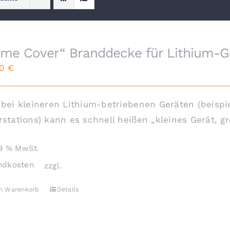
ame Cover“ Branddecke für Lithium-Ge
00
€
bei kleineren Lithium-betriebenen Geräten (beispi
stations) kann es schnell heißen „kleines Gerät, gr
19 % MwSt.
ndkosten
zzgl.
en Warenkorb
Details