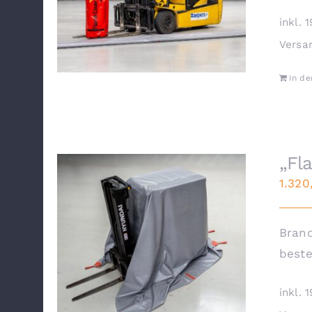
inkl. 
Versa
In d
„Fl
1.32
Brand
beste
inkl. 