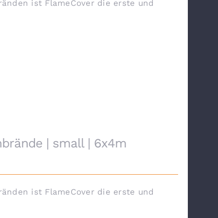
änden ist FlameCover die erste und
brände | small | 6x4m
änden ist FlameCover die erste und