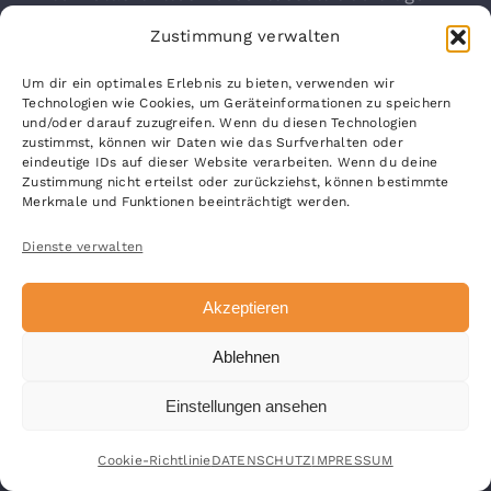
wird, erkennen Sie an der geschlossenen
Zustimmung verwalten
Darstellung des Schüssel- beziehungsweise
Um dir ein optimales Erlebnis zu bieten, verwenden wir
Schloss-Symbols in der unteren
Technologien wie Cookies, um Geräteinformationen zu speichern
Statusleiste Ihres Browsers.
und/oder darauf zuzugreifen. Wenn du diesen Technologien
zustimmst, können wir Daten wie das Surfverhalten oder
eindeutige IDs auf dieser Website verarbeiten. Wenn du deine
Wir bedienen uns geeigneter technischer
Zustimmung nicht erteilst oder zurückziehst, können bestimmte
Merkmale und Funktionen beeinträchtigt werden.
und organisatorischer
Sicherheitsmaßnahmen, um Ihre Daten
Dienste verwalten
gegen zufällige oder vorsätzliche
Akzeptieren
Manipulation, teilweisen oder vollständigen
Verlust, Zerstörung oder gegen den
Ablehnen
unbefugten Zutritt Dritter zu schützen.
Einstellungen ansehen
Unsere Sicherheitsmaßnahmen werden
entsprechend der technologischen
Cookie-Richtlinie
DATENSCHUTZ
IMPRESSUM
Entwicklung fortlaufend verbessert.