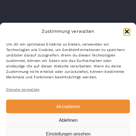
Zustimmung verwalten
Um dir ein optimales Erlebnis zu bieten, verwenden wir
Technologien wie Cookies, um Geräteinformationen zu speichern
und/oder darauf zuzugreifen. Wenn du diesen Technologien
INFO@AP-CITYDESIGN.COM
zustimmst, können wir Daten wie das Surfverhalten oder
WWW.AP-CITYDESIGN.COM
eindeutige IDs auf dieser Website verarbeiten. Wenn du deine
Zustimmung nicht erteilst oder zurückziehst, können bestimmte
Merkmale und Funktionen beeinträchtigt werden.
Dienste verwalten
Akzeptieren
Ablehnen
© Copyright 2026 |
AP CityDesign
| Alle Rechte
Einstellungen ansehen