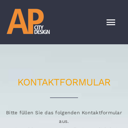
Zum
Inhalt
springen
Tog
Nav
HOME
SHOP
KONTAKTFORMULAR
E-Auto
Gabelstapler
Bitte füllen Sie das folgenden Kontaktformular
aus.
E-Bike