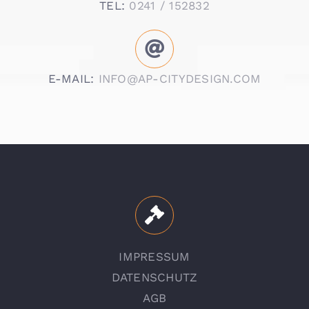
TEL:
0241 / 152832
E-MAIL:
INFO@AP-CITYDESIGN.COM
IMPRESSUM
DATENSCHUTZ
AGB