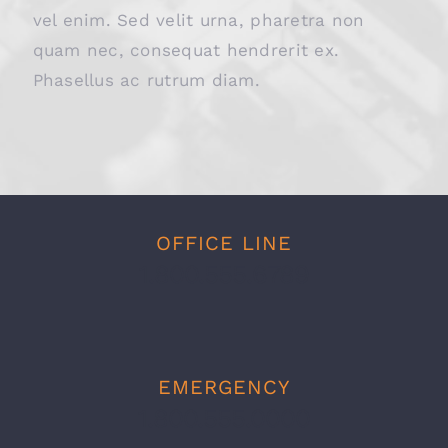
vel enim. Sed velit urna, pharetra non
quam nec, consequat hendrerit ex.
Phasellus ac rutrum diam.
OFFICE LINE
1.800.555.6789
EMERGENCY
1.800.555.0000