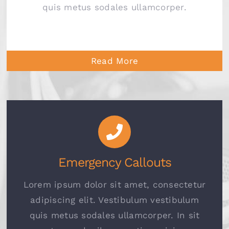
quis metus sodales ullamcorper.
Read More
Emergency Callouts
Lorem ipsum dolor sit amet, consectetur
adipiscing elit. Vestibulum vestibulum
quis metus sodales ullamcorper. In sit