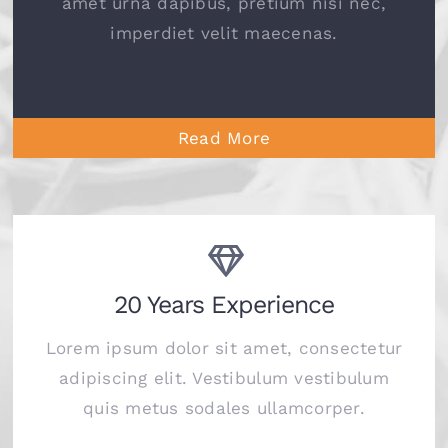
amet urna dapibus, pretium nisi nec,
imperdiet velit maecenas.
Read More
20 Years Experience
Lorem ipsum dolor sit amet, consectetur
adipiscing elit. Vestibulum vestibulum
quis metus sodales ullamcorper.