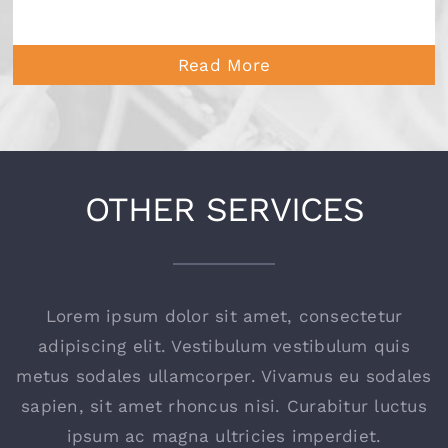
Read More
OTHER SERVICES
Lorem ipsum dolor sit amet, consectetur
adipiscing elit. Vestibulum vestibulum quis
metus sodales ullamcorper. Vivamus eu sodales
sapien, sit amet rhoncus nisi. Curabitur luctus
ipsum ac magna ultricies imperdiet.