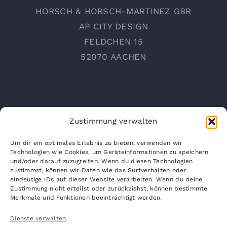
HORSCH & HORSCH-MARTINEZ GBR
AP CITY DESIGN
FELDCHEN 15
52070 AACHEN
Zustimmung verwalten
Um dir ein optimales Erlebnis zu bieten, verwenden wir
Technologien wie Cookies, um Geräteinformationen zu speichern
INFO@AP-CITYDESIGN.COM
und/oder darauf zuzugreifen. Wenn du diesen Technologien
zustimmst, können wir Daten wie das Surfverhalten oder
WWW.AP-CITYDESIGN.COM
eindeutige IDs auf dieser Website verarbeiten. Wenn du deine
Zustimmung nicht erteilst oder zurückziehst, können bestimmte
Merkmale und Funktionen beeinträchtigt werden.
Dienste verwalten