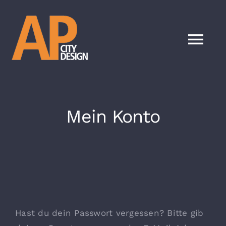
Zum
Inhalt
springen
Tog
Nav
HOME
Mein Konto
SHOP
E-Auto
Gabelstapler
Hast du dein Passwort vergessen? Bitte gib
E-Bike