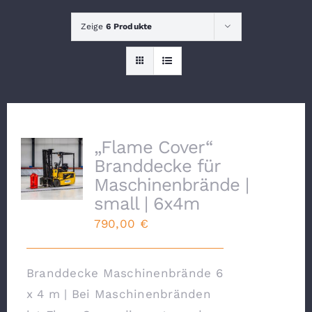
Zeige
6 Produkte
Lithium
KONTAKT
„Flame Cover“
Branddecke für
Maschinenbrände |
small | 6x4m
790,00
€
Branddecke Maschinenbrände 6
x 4 m | Bei Maschinenbränden