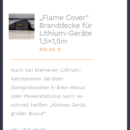
„Flame Cover“
Branddecke für
Lithium-Geräte
1,5×1,5m
410,00
€
Auch bei kleineren Lithium-
betriebenen Geräten
(beispielsweise E-Bike-Akkus
oder Powerstations) kann es
schnell heißen „kleines Gerät,
großer Brand“.
inkl. 19 % MwSt.