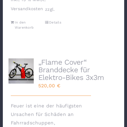
Versandkosten
zzgl.
In den
Details
Warenkorb
„Flame Cover“
Branddecke für
Elektro-Bikes 3x3m
520,00
€
Feuer ist eine der häufigsten
Ursachen für Schäden an
Fahrradschuppen,