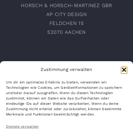
HORSCH & HORSCH-MARTINEZ GBR
AP CITY DESIGN
FELDCHEN 15
52070 AACHEN
Zustimmung verwalten
Um dir ein optimales Erlebnis zu bieten, verwenden wir
Technologien wie Cookies, um Geräteinformationen zu speichern
und/oder darauf zuzugreifen. Wenn du diesen Technologien
INFO@AP-CITYDESIGN.COM
zustimmst, können wir Daten wie das Surfverhalten oder
WWW.AP-CITYDESIGN.COM
eindeutige IDs auf dieser Website verarbeiten. Wenn du deine
Zustimmung nicht erteilst oder zurückziehst, können bestimmte
Merkmale und Funktionen beeinträchtigt werden.
Dienste verwalten