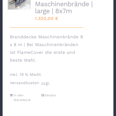
Maschinenbrände |
large | 8x7m
1.320,00
€
Branddecke Maschinenbrände 8
x 8 m | Bei Maschinenbränden
ist FlameCover die erste und
beste Wahl.
inkl. 19 % MwSt.
Versandkosten
zzgl.
In den
Details
Warenkorb