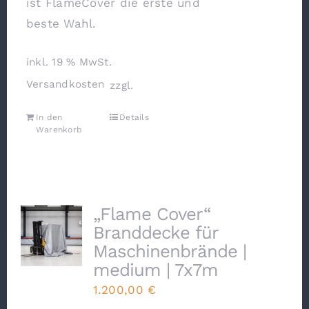
ist FlameCover die erste und
beste Wahl.
inkl. 19 % MwSt.
Versandkosten
zzgl.
In den
Details
Warenkorb
„Flame Cover“
Branddecke für
Maschinenbrände |
medium | 7x7m
1.200,00
€