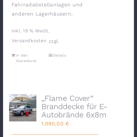
Fahrradabstellanlagen und
anderen Lagerhäusern.
inkl. 19 % MwSt.
Versandkosten
zzgl.
In den
Details
Warenkorb
„Flame Cover“
Branddecke für E-
Autobrände 6x8m
1.090,00
€