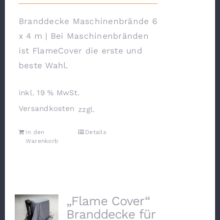
Branddecke Maschinenbrände 6
x 4 m | Bei Maschinenbränden
ist FlameCover die erste und
beste Wahl.
inkl. 19 % MwSt.
Versandkosten
zzgl.
In den
Details
Warenkorb
„Flame Cover“
Branddecke für