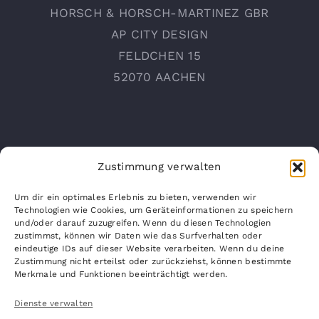
HORSCH & HORSCH-MARTINEZ GBR
AP CITY DESIGN
FELDCHEN 15
52070 AACHEN
Zustimmung verwalten
Um dir ein optimales Erlebnis zu bieten, verwenden wir
Technologien wie Cookies, um Geräteinformationen zu speichern
und/oder darauf zuzugreifen. Wenn du diesen Technologien
INFO@AP-CITYDESIGN.COM
zustimmst, können wir Daten wie das Surfverhalten oder
WWW.AP-CITYDESIGN.COM
eindeutige IDs auf dieser Website verarbeiten. Wenn du deine
Zustimmung nicht erteilst oder zurückziehst, können bestimmte
Merkmale und Funktionen beeinträchtigt werden.
Dienste verwalten