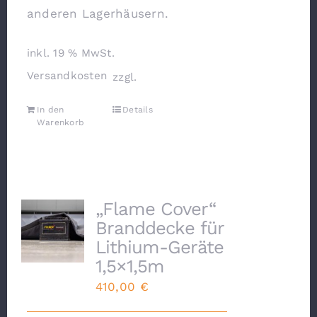
anderen Lagerhäusern.
inkl. 19 % MwSt.
Versandkosten
zzgl.
In den
Details
Warenkorb
„Flame Cover“
Branddecke für
Lithium-Geräte
1,5×1,5m
410,00
€