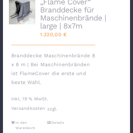
„Flame Cover“
Branddecke für
Maschinenbrände |
large | 8x7m
1.320,00
€
Branddecke Maschinenbrände 8
x 8 m | Bei Maschinenbränden
ist FlameCover die erste und
beste Wahl.
inkl. 19 % MwSt.
Versandkosten
zzgl.
In den
Details
Warenkorb