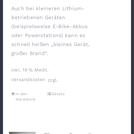
Auch bei kleineren Lithium-
betriebenen Geräten
(beispielsweise E-Bike-Akkus
oder Powerstations) kann es
schnell heißen „kleines Gerät,
großer Brand“.
inkl. 19 % MwSt.
Versandkosten
zzgl.
In den
Details
Warenkorb