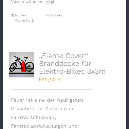
Versandkosten
zzgl.
In den
Details
Warenkorb
„Flame Cover“
Branddecke für
Elektro-Bikes 3x3m
520,00
€
Feuer ist eine der häufigsten
Ursachen für Schäden an
Fahrradschuppen,
Fahrradabstellanlagen und