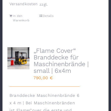
Versandkosten
zzgl.
In den
Details
Warenkorb
„Flame Cover“
Branddecke für
Maschinenbrände |
small | 6x4m
790,00
€
Branddecke Maschinenbrände 6
x 4 m | Bei Maschinenbränden
ist FlameCover die erste und