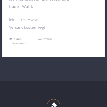
beste Wahl.
inkl. 19 % MwSt.
Versandkosten
zzgl.
In den
Details
Warenkorb