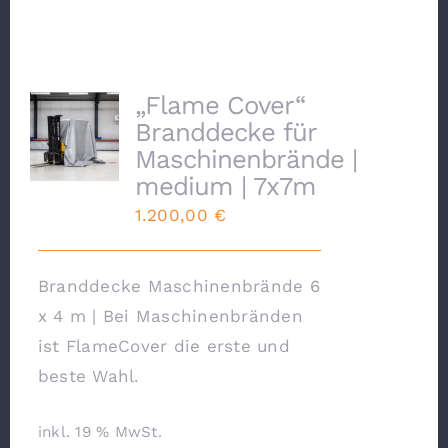
„Flame Cover“
Branddecke für
Maschinenbrände |
medium | 7x7m
1.200,00
€
Branddecke Maschinenbrände 6
x 4 m | Bei Maschinenbränden
ist FlameCover die erste und
beste Wahl.
inkl. 19 % MwSt.