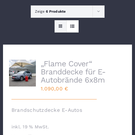
Zeige
6 Produkte
Lithium
KONTAKT
„Flame Cover“
Branddecke für E-
Autobrände 6x8m
1.090,00
€
Brandschutzdecke E-Autos
inkl. 19 % MwSt.